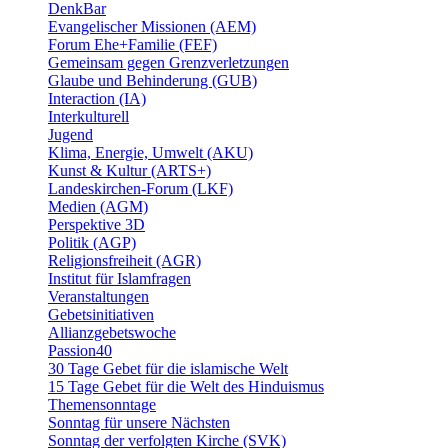
DenkBar
Evangelischer Missionen (AEM)
Forum Ehe+Familie (FEF)
Gemeinsam gegen Grenzverletzungen
Glaube und Behinderung (GUB)
Interaction (IA)
Interkulturell
Jugend
Klima, Energie, Umwelt (AKU)
Kunst & Kultur (ARTS+)
Landeskirchen-Forum (LKF)
Medien (AGM)
Perspektive 3D
Politik (AGP)
Religionsfreiheit (AGR)
Institut für Islamfragen
Veranstaltungen
Gebetsinitiativen
Allianzgebetswoche
Passion40
30 Tage Gebet für die islamische Welt
15 Tage Gebet für die Welt des Hinduismus
Themensonntage
Sonntag für unsere Nächsten
Sonntag der verfolgten Kirche (SVK)