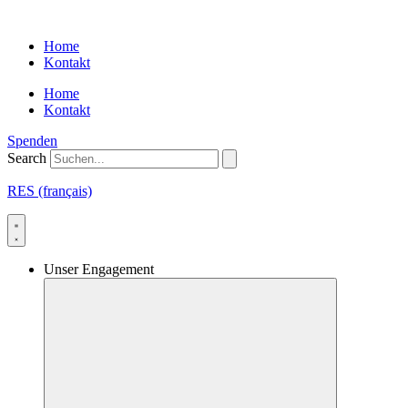
Skip
to
Home
content
Kontakt
Home
Kontakt
Spenden
Search
RES (français)
Unser Engagement