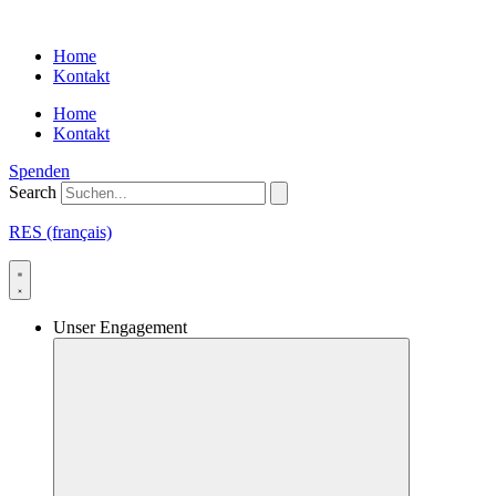
Skip
to
Home
content
Kontakt
Home
Kontakt
Spenden
Search
RES (français)
Unser Engagement