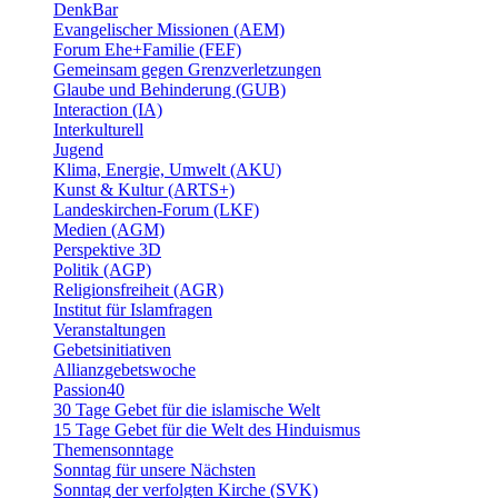
DenkBar
Evangelischer Missionen (AEM)
Forum Ehe+Familie (FEF)
Gemeinsam gegen Grenzverletzungen
Glaube und Behinderung (GUB)
Interaction (IA)
Interkulturell
Jugend
Klima, Energie, Umwelt (AKU)
Kunst & Kultur (ARTS+)
Landeskirchen-Forum (LKF)
Medien (AGM)
Perspektive 3D
Politik (AGP)
Religionsfreiheit (AGR)
Institut für Islamfragen
Veranstaltungen
Gebetsinitiativen
Allianzgebetswoche
Passion40
30 Tage Gebet für die islamische Welt
15 Tage Gebet für die Welt des Hinduismus
Themensonntage
Sonntag für unsere Nächsten
Sonntag der verfolgten Kirche (SVK)