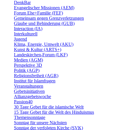
DenkBar
Evangelischer Missionen (AEM)
Forum Ehe+Familie (FEF)
Gemeinsam gegen Grenzverletzungen
Glaube und Behinderung (GUB)
Interaction (IA)
Interkulturell
Jugend
Klima, Energie, Umwelt (AKU)
Kunst & Kultur (ARTS+)
Landeskirchen-Forum (LKF)
Medien (AGM)
Perspektive 3D
Politik (AGP)
Religionsfreiheit (AGR)
Institut für Islamfragen
Veranstaltungen
Gebetsinitiativen
Allianzgebetswoche
Passion40
30 Tage Gebet für die islamische Welt
15 Tage Gebet für die Welt des Hinduismus
Themensonntage
Sonntag für unsere Nächsten
Sonntag der verfolgten Kirche (SVK)