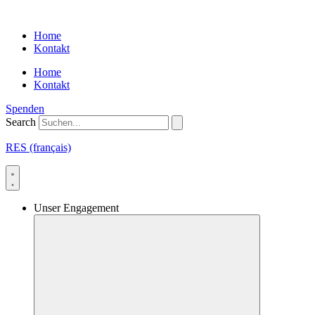
Skip
to
Home
content
Kontakt
Home
Kontakt
Spenden
Search
RES (français)
Unser Engagement