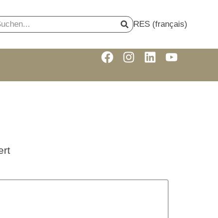
RES (français)
rt