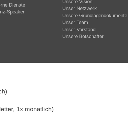
Unsere Vision
erne Dienste
Unser Netzwerk
anz-Speaker
Unsere Grundlagendokumente
Unser Team
Unser Vorstand
Unsere Botschafter
ch)
etter, 1x monatlich)