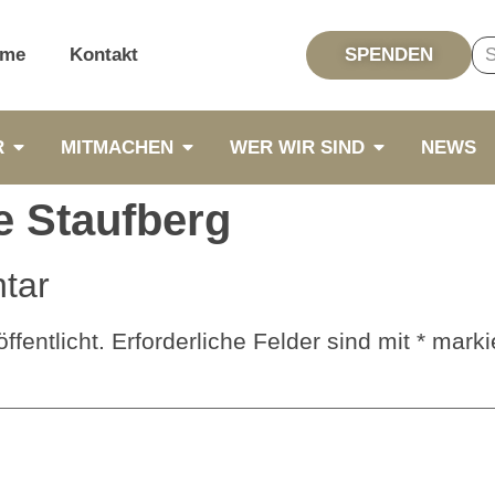
me
Kontakt
SPENDEN
R
MITMACHEN
WER WIR SIND
NEWS
e Staufberg
tar
ffentlicht.
Erforderliche Felder sind mit
*
markie