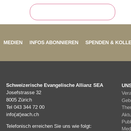
MEDIEN
INFOS ABONNIEREN
SPENDEN & KOLL
Schweizerische Evangelische Allianz SEA
UN
Josefstrasse 32
Ver
8005 Zürich
Gebe
Tel 043 344 72 00
The
info(at)each.ch
Akt
Publ
Telefonisch erreichen Sie uns wie folgt:
Med