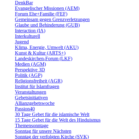
DenkBar
Evangelischer Missionen (AEM)
Forum Ehe+Familie (FEF)
Gemeinsam gegen Grenzverletzungen
Glaube und Behinderung (GUB)
Interaction (IA)
Interkulturell
Jugend
Klima, Energie, Umwelt (AKU)
Kunst & Kultur (ARTS+)
Landeskirchen-Forum (LKF)
Medien (AGM)
Perspektive 3D
Politik (AGP)
Religionsfreiheit (AGR)
Institut für Islamfragen
Veranstaltungen
Gebetsinitiativen
Allianzgebetswoche
Passion40
30 Tage Gebet für die islamische Welt
15 Tage Gebet für die Welt des Hinduismus
Themensonntage
Sonntag für unsere Nächsten
Sonntag der verfolgten Kirche (SVK)