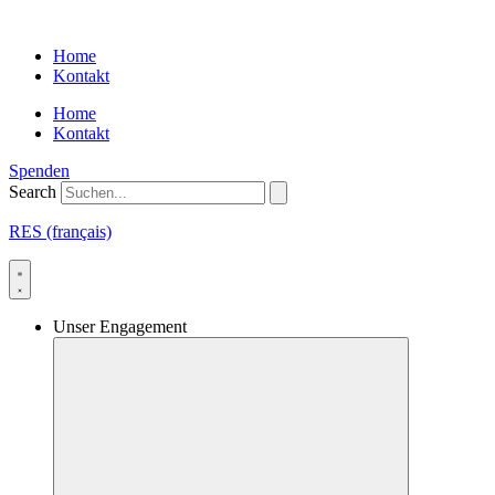
Skip
to
Home
content
Kontakt
Home
Kontakt
Spenden
Search
RES (français)
Unser Engagement