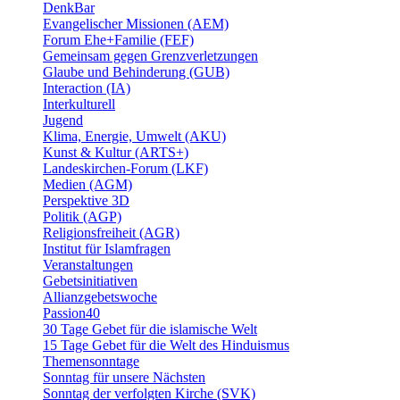
DenkBar
Evangelischer Missionen (AEM)
Forum Ehe+Familie (FEF)
Gemeinsam gegen Grenzverletzungen
Glaube und Behinderung (GUB)
Interaction (IA)
Interkulturell
Jugend
Klima, Energie, Umwelt (AKU)
Kunst & Kultur (ARTS+)
Landeskirchen-Forum (LKF)
Medien (AGM)
Perspektive 3D
Politik (AGP)
Religionsfreiheit (AGR)
Institut für Islamfragen
Veranstaltungen
Gebetsinitiativen
Allianzgebetswoche
Passion40
30 Tage Gebet für die islamische Welt
15 Tage Gebet für die Welt des Hinduismus
Themensonntage
Sonntag für unsere Nächsten
Sonntag der verfolgten Kirche (SVK)