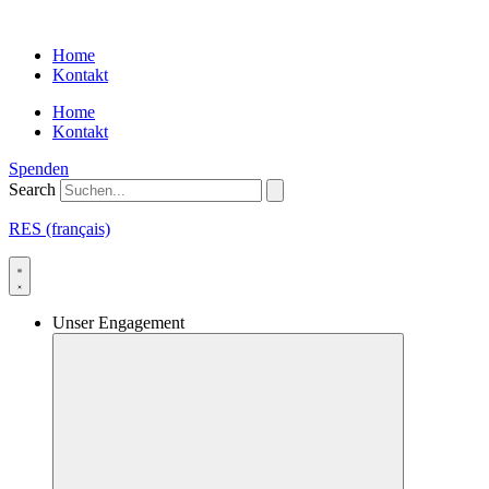
Skip
to
Home
content
Kontakt
Home
Kontakt
Spenden
Search
RES (français)
Unser Engagement