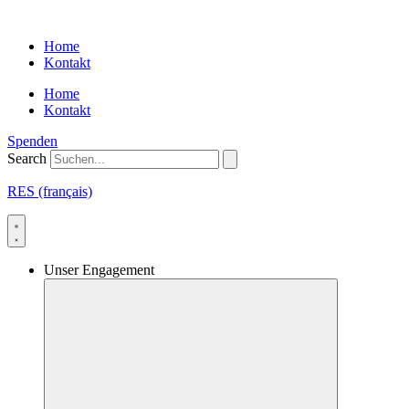
Skip
to
Home
content
Kontakt
Home
Kontakt
Spenden
Search
RES (français)
Unser Engagement