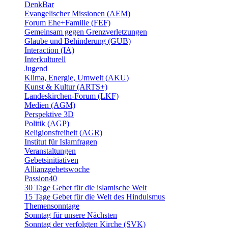
DenkBar
Evangelischer Missionen (AEM)
Forum Ehe+Familie (FEF)
Gemeinsam gegen Grenzverletzungen
Glaube und Behinderung (GUB)
Interaction (IA)
Interkulturell
Jugend
Klima, Energie, Umwelt (AKU)
Kunst & Kultur (ARTS+)
Landeskirchen-Forum (LKF)
Medien (AGM)
Perspektive 3D
Politik (AGP)
Religionsfreiheit (AGR)
Institut für Islamfragen
Veranstaltungen
Gebetsinitiativen
Allianzgebetswoche
Passion40
30 Tage Gebet für die islamische Welt
15 Tage Gebet für die Welt des Hinduismus
Themensonntage
Sonntag für unsere Nächsten
Sonntag der verfolgten Kirche (SVK)