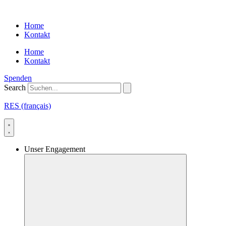
Skip
to
Home
content
Kontakt
Home
Kontakt
Spenden
Search
RES (français)
Unser Engagement