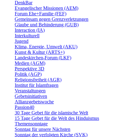
DenkBar
Evangelischer Missionen (AEM)
Forum Ehe+Familie (FEF)
Gemeinsam gegen Grenzverletzungen
Glaube und Behinderung (GUB)
Interaction (IA)
Interkulturell
Jugend
Klima, Energie, Umwelt (AKU)
Kunst & Kultur (ARTS+)
Landeskirchen-Forum (LKF)
Medien (AGM)
Perspektive 3D
Politik (AGP)
Religionsfreiheit (AGR)
Institut für Islamfragen
Veranstaltungen
Gebetsinitiativen
Allianzgebetswoche
Passion40
30 Tage Gebet für die islamische Welt
15 Tage Gebet für die Welt des Hinduismus
Themensonntage
Sonntag für unsere Nächsten
Sonntag der verfolgten Kirche (SVK)