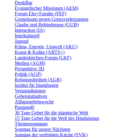
DenkBar
Evangelischer Missionen (AEM)
Forum Ehe+Familie (FEF)
Gemeinsam gegen Grenzverletzungen
Glaube und Behinderung (GUB)
Interaction (IA)
Interkulturell
Jugend
Klima, Energie, Umwelt (AKU)
Kunst & Kultur (ARTS+)
Landeskirchen-Forum (LKF)
Medien (AGM)
Perspektive 3D
Politik (AGP)
Religionsfreiheit (AGR)
Institut für Islamfragen
Veranstaltungen
Gebetsinitiativen
Allianzgebetswoche
Passion40
30 Tage Gebet für die islamische Welt
15 Tage Gebet für die Welt des Hinduismus
Themensonntage
Sonntag für unsere Nächsten
Sonntag der verfolgten Kirche (SVK)