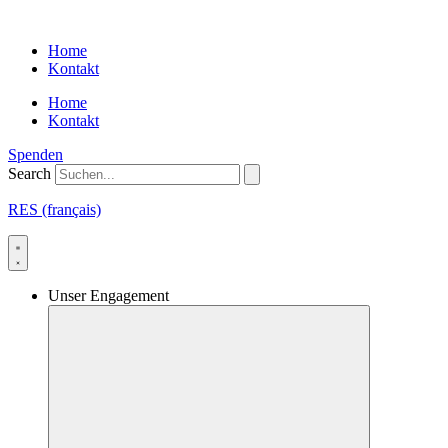
Skip
to
Home
content
Kontakt
Home
Kontakt
Spenden
Search
RES (français)
Unser Engagement