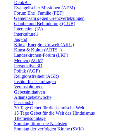
DenkBar
Evangelischer Missionen (AEM)
Forum Ehe+Familie (FEF)
Gemeinsam gegen Grenzverletzungen
Glaube und Behinderung (GUB)
Interaction (IA)
Interkulturell
Jugend
Klima, Energie, Umwelt (AKU)
Kunst & Kultur (ARTS+)
Landeskirchen-Forum (LKF)
Medien (AGM)
Perspektive 3D
Politik (AGP)
Religionsfreiheit (AGR)
Institut für Islamfragen
Veranstaltungen
Gebetsinitiativen
Allianzgebetswoche
Passion40
30 Tage Gebet für die islamische Welt
15 Tage Gebet für die Welt des Hinduismus
Themensonntage
Sonntag für unsere Nächsten
Sonntag der verfolgten Kirche (SVK)