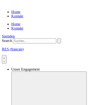
Skip
to
Home
content
Kontakt
Home
Kontakt
Spenden
Search
RES (français)
Unser Engagement