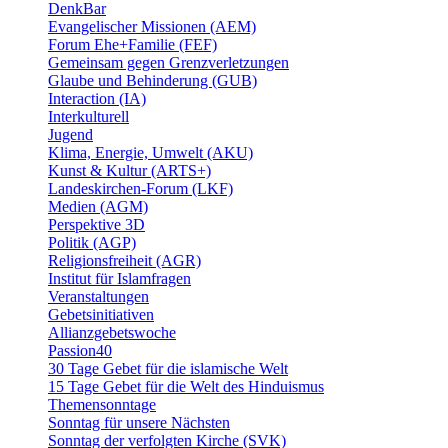
DenkBar
Evangelischer Missionen (AEM)
Forum Ehe+Familie (FEF)
Gemeinsam gegen Grenzverletzungen
Glaube und Behinderung (GUB)
Interaction (IA)
Interkulturell
Jugend
Klima, Energie, Umwelt (AKU)
Kunst & Kultur (ARTS+)
Landeskirchen-Forum (LKF)
Medien (AGM)
Perspektive 3D
Politik (AGP)
Religionsfreiheit (AGR)
Institut für Islamfragen
Veranstaltungen
Gebetsinitiativen
Allianzgebetswoche
Passion40
30 Tage Gebet für die islamische Welt
15 Tage Gebet für die Welt des Hinduismus
Themensonntage
Sonntag für unsere Nächsten
Sonntag der verfolgten Kirche (SVK)