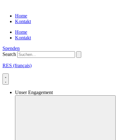
Skip
to
Home
content
Kontakt
Home
Kontakt
Spenden
Search
RES (français)
Unser Engagement