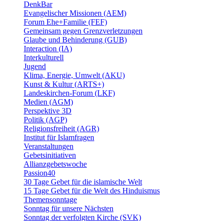
DenkBar
Evangelischer Missionen (AEM)
Forum Ehe+Familie (FEF)
Gemeinsam gegen Grenzverletzungen
Glaube und Behinderung (GUB)
Interaction (IA)
Interkulturell
Jugend
Klima, Energie, Umwelt (AKU)
Kunst & Kultur (ARTS+)
Landeskirchen-Forum (LKF)
Medien (AGM)
Perspektive 3D
Politik (AGP)
Religionsfreiheit (AGR)
Institut für Islamfragen
Veranstaltungen
Gebetsinitiativen
Allianzgebetswoche
Passion40
30 Tage Gebet für die islamische Welt
15 Tage Gebet für die Welt des Hinduismus
Themensonntage
Sonntag für unsere Nächsten
Sonntag der verfolgten Kirche (SVK)