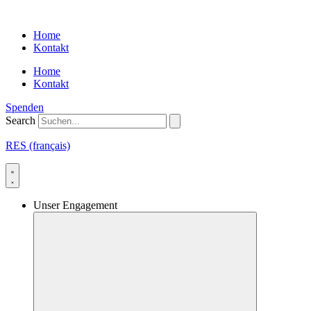
Skip
to
Home
content
Kontakt
Home
Kontakt
Spenden
Search
RES (français)
Unser Engagement