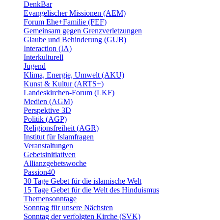
DenkBar
Evangelischer Missionen (AEM)
Forum Ehe+Familie (FEF)
Gemeinsam gegen Grenzverletzungen
Glaube und Behinderung (GUB)
Interaction (IA)
Interkulturell
Jugend
Klima, Energie, Umwelt (AKU)
Kunst & Kultur (ARTS+)
Landeskirchen-Forum (LKF)
Medien (AGM)
Perspektive 3D
Politik (AGP)
Religionsfreiheit (AGR)
Institut für Islamfragen
Veranstaltungen
Gebetsinitiativen
Allianzgebetswoche
Passion40
30 Tage Gebet für die islamische Welt
15 Tage Gebet für die Welt des Hinduismus
Themensonntage
Sonntag für unsere Nächsten
Sonntag der verfolgten Kirche (SVK)