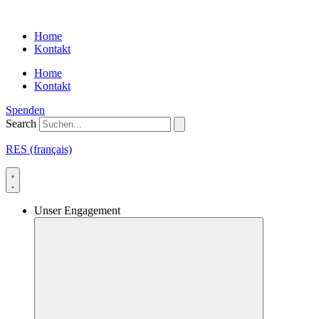
Skip
to
Home
content
Kontakt
Home
Kontakt
Spenden
Search
RES (français)
Unser Engagement