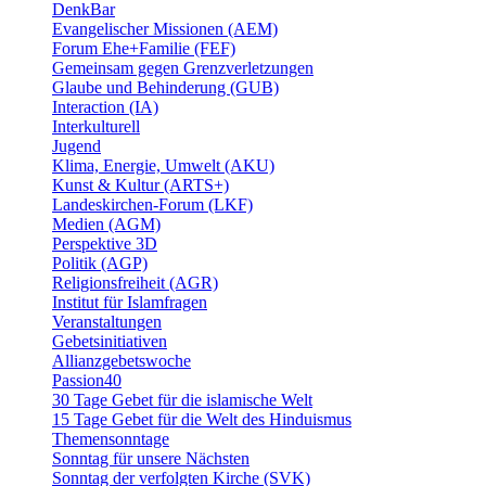
DenkBar
Evangelischer Missionen (AEM)
Forum Ehe+Familie (FEF)
Gemeinsam gegen Grenzverletzungen
Glaube und Behinderung (GUB)
Interaction (IA)
Interkulturell
Jugend
Klima, Energie, Umwelt (AKU)
Kunst & Kultur (ARTS+)
Landeskirchen-Forum (LKF)
Medien (AGM)
Perspektive 3D
Politik (AGP)
Religionsfreiheit (AGR)
Institut für Islamfragen
Veranstaltungen
Gebetsinitiativen
Allianzgebetswoche
Passion40
30 Tage Gebet für die islamische Welt
15 Tage Gebet für die Welt des Hinduismus
Themensonntage
Sonntag für unsere Nächsten
Sonntag der verfolgten Kirche (SVK)