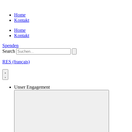
Skip
to
Home
content
Kontakt
Home
Kontakt
Spenden
Search
RES (français)
Unser Engagement