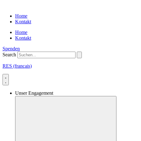
Skip
to
Home
content
Kontakt
Home
Kontakt
Spenden
Search
RES (français)
Unser Engagement