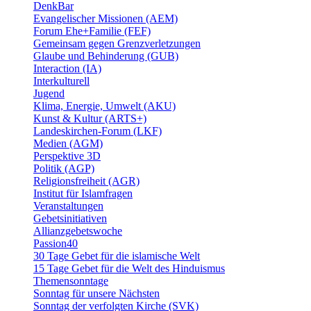
DenkBar
Evangelischer Missionen (AEM)
Forum Ehe+Familie (FEF)
Gemeinsam gegen Grenzverletzungen
Glaube und Behinderung (GUB)
Interaction (IA)
Interkulturell
Jugend
Klima, Energie, Umwelt (AKU)
Kunst & Kultur (ARTS+)
Landeskirchen-Forum (LKF)
Medien (AGM)
Perspektive 3D
Politik (AGP)
Religionsfreiheit (AGR)
Institut für Islamfragen
Veranstaltungen
Gebetsinitiativen
Allianzgebetswoche
Passion40
30 Tage Gebet für die islamische Welt
15 Tage Gebet für die Welt des Hinduismus
Themensonntage
Sonntag für unsere Nächsten
Sonntag der verfolgten Kirche (SVK)