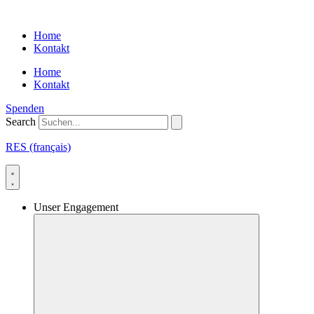
Skip
to
Home
content
Kontakt
Home
Kontakt
Spenden
Search
RES (français)
Unser Engagement