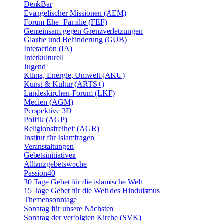
DenkBar
Evangelischer Missionen (AEM)
Forum Ehe+Familie (FEF)
Gemeinsam gegen Grenzverletzungen
Glaube und Behinderung (GUB)
Interaction (IA)
Interkulturell
Jugend
Klima, Energie, Umwelt (AKU)
Kunst & Kultur (ARTS+)
Landeskirchen-Forum (LKF)
Medien (AGM)
Perspektive 3D
Politik (AGP)
Religionsfreiheit (AGR)
Institut für Islamfragen
Veranstaltungen
Gebetsinitiativen
Allianzgebetswoche
Passion40
30 Tage Gebet für die islamische Welt
15 Tage Gebet für die Welt des Hinduismus
Themensonntage
Sonntag für unsere Nächsten
Sonntag der verfolgten Kirche (SVK)