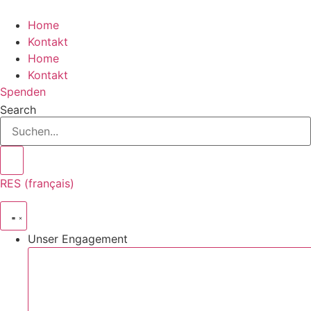
Skip
to
Home
content
Kontakt
Home
Kontakt
Spenden
Search
RES (français)
Unser Engagement