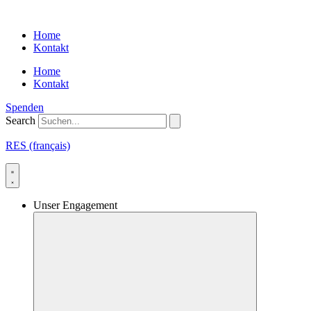
Skip
to
Home
content
Kontakt
Home
Kontakt
Spenden
Search
RES (français)
Unser Engagement