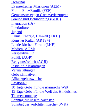
DenkBar
Evangelischer Missionen (AEM)
Forum Ehe+Familie (FEF)
Gemeinsam gegen Grenzverletzungen
Glaube und Behinderung (GUB)
Interaction (IA)
Interkulturell
Jugend
Klima, Energie, Umwelt (AKU)
Kunst & Kultur (ARTS+)
Landeskirchen-Forum (LKF)
Medien (AGM)
Perspektive 3D
Politik (AGP)
Religionsfreiheit (AGR)
Institut für Islamfragen
Veranstaltungen
Gebetsinitiativen
Allianzgebetswoche
Passion40
30 Tage Gebet für die islamische Welt
15 Tage Gebet für die Welt des Hinduismus
Themensonntage
Sonntag für unsere Nächsten
Sonntag der verfolgten Kirche (SVK)