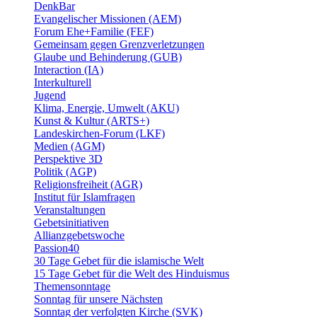
DenkBar
Evangelischer Missionen (AEM)
Forum Ehe+Familie (FEF)
Gemeinsam gegen Grenzverletzungen
Glaube und Behinderung (GUB)
Interaction (IA)
Interkulturell
Jugend
Klima, Energie, Umwelt (AKU)
Kunst & Kultur (ARTS+)
Landeskirchen-Forum (LKF)
Medien (AGM)
Perspektive 3D
Politik (AGP)
Religionsfreiheit (AGR)
Institut für Islamfragen
Veranstaltungen
Gebetsinitiativen
Allianzgebetswoche
Passion40
30 Tage Gebet für die islamische Welt
15 Tage Gebet für die Welt des Hinduismus
Themensonntage
Sonntag für unsere Nächsten
Sonntag der verfolgten Kirche (SVK)