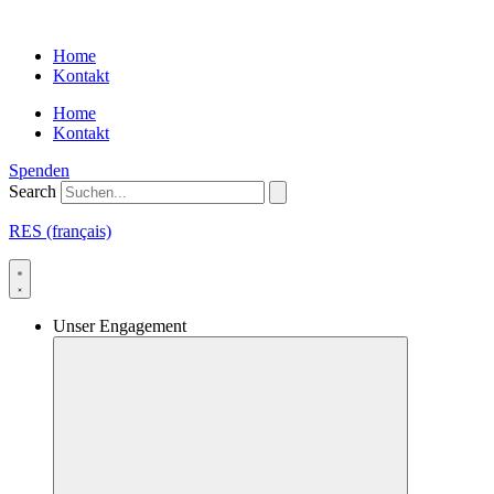
Skip
to
Home
content
Kontakt
Home
Kontakt
Spenden
Search
RES (français)
Unser Engagement