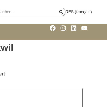
RES (français)
wil
rt