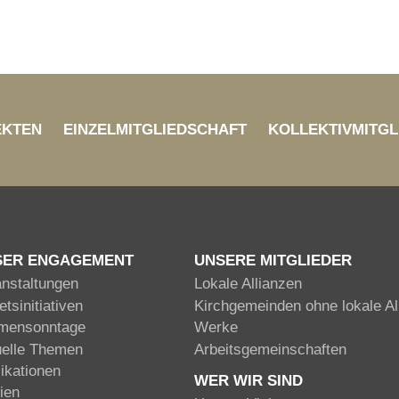
EKTEN
EINZELMITGLIEDSCHAFT
KOLLEKTIVMITGL
SER ENGAGEMENT
UNSERE MITGLIEDER
anstaltungen
Lokale Allianzen
tsinitiativen
Kirchgemeinden ohne lokale Al
mensonntage
Werke
uelle Themen
Arbeitsgemeinschaften
ikationen
WER WIR SIND
ien