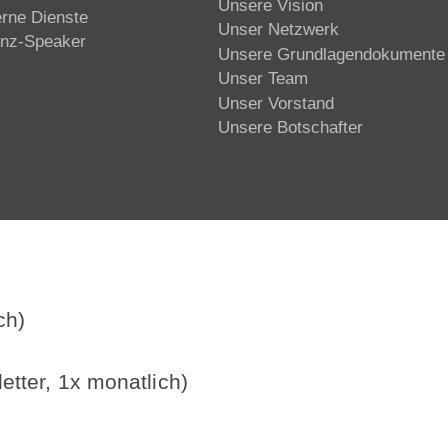
Unsere Vision
erne Dienste
Unser Netzwerk
anz-Speaker
Unsere Grundlagendokumente
Unser Team
Unser Vorstand
Unsere Botschafter
ch)
etter, 1x monatlich)