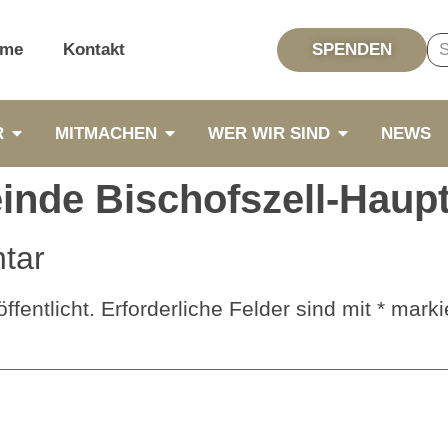
me
Kontakt
SPENDEN
R
MITMACHEN
WER WIR SIND
NEWS
einde Bischofszell-Haupt
tar
ffentlicht.
Erforderliche Felder sind mit
*
markie