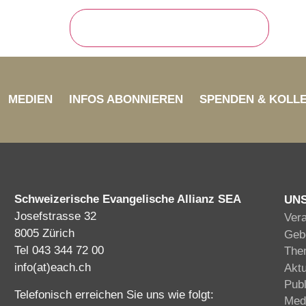
MEDIEN
INFOS ABONNIEREN
SPENDEN & KOLL
Schweizerische Evangelische Allianz SEA
UN
Josefstrasse 32
Ver
8005 Zürich
Gebe
Tel 043 344 72 00
The
info(at)each.ch
Akt
Publ
Telefonisch erreichen Sie uns wie folgt:
Med