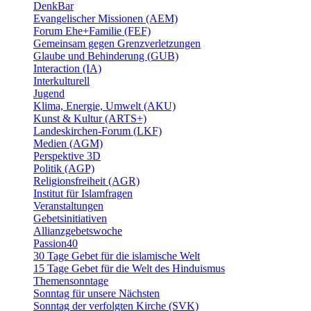
DenkBar
Evangelischer Missionen (AEM)
Forum Ehe+Familie (FEF)
Gemeinsam gegen Grenzverletzungen
Glaube und Behinderung (GUB)
Interaction (IA)
Interkulturell
Jugend
Klima, Energie, Umwelt (AKU)
Kunst & Kultur (ARTS+)
Landeskirchen-Forum (LKF)
Medien (AGM)
Perspektive 3D
Politik (AGP)
Religionsfreiheit (AGR)
Institut für Islamfragen
Veranstaltungen
Gebetsinitiativen
Allianzgebetswoche
Passion40
30 Tage Gebet für die islamische Welt
15 Tage Gebet für die Welt des Hinduismus
Themensonntage
Sonntag für unsere Nächsten
Sonntag der verfolgten Kirche (SVK)