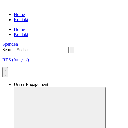
Skip
to
Home
content
Kontakt
Home
Kontakt
Spenden
Search
RES (français)
Unser Engagement