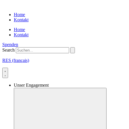
Skip
to
Home
content
Kontakt
Home
Kontakt
Spenden
Search
RES (français)
Unser Engagement