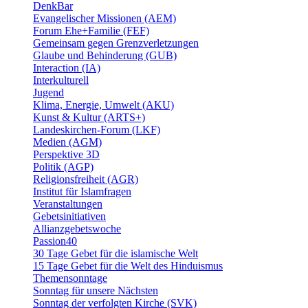
DenkBar
Evangelischer Missionen (AEM)
Forum Ehe+Familie (FEF)
Gemeinsam gegen Grenzverletzungen
Glaube und Behinderung (GUB)
Interaction (IA)
Interkulturell
Jugend
Klima, Energie, Umwelt (AKU)
Kunst & Kultur (ARTS+)
Landeskirchen-Forum (LKF)
Medien (AGM)
Perspektive 3D
Politik (AGP)
Religionsfreiheit (AGR)
Institut für Islamfragen
Veranstaltungen
Gebetsinitiativen
Allianzgebetswoche
Passion40
30 Tage Gebet für die islamische Welt
15 Tage Gebet für die Welt des Hinduismus
Themensonntage
Sonntag für unsere Nächsten
Sonntag der verfolgten Kirche (SVK)