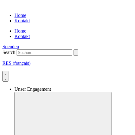
Skip
to
Home
content
Kontakt
Home
Kontakt
Spenden
Search
RES (français)
Unser Engagement