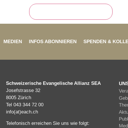
MEDIEN
INFOS ABONNIEREN
SPENDEN & KOLL
Schweizerische Evangelische Allianz SEA
UN
Josefstrasse 32
Ver
8005 Zürich
Gebe
Tel 043 344 72 00
The
info(at)each.ch
Akt
Publ
Telefonisch erreichen Sie uns wie folgt:
Med