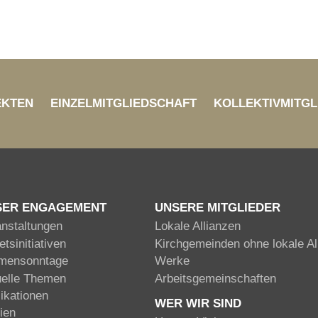
EKTEN
EINZELMITGLIEDSCHAFT
KOLLEKTIVMITGL
SER ENGAGEMENT
UNSERE MITGLIEDER
anstaltungen
Lokale Allianzen
tsinitiativen
Kirchgemeinden ohne lokale Al
mensonntage
Werke
uelle Themen
Arbeitsgemeinschaften
ikationen
WER WIR SIND
ien