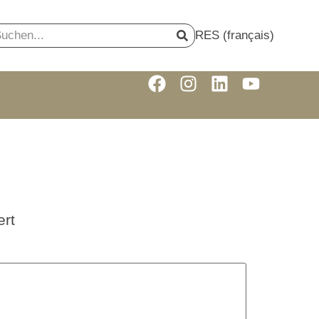
RES (français)
rt