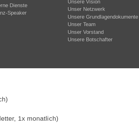
Unsere Vision
erne Dienste
Unser Netzwerk
anz-Speaker
Unsere Grundlagendokumente
Unser Team
Unser Vorstand
Unsere Botschafter
ch)
etter, 1x monatlich)