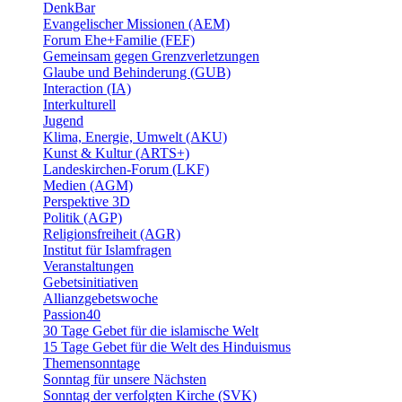
DenkBar
Evangelischer Missionen (AEM)
Forum Ehe+Familie (FEF)
Gemeinsam gegen Grenzverletzungen
Glaube und Behinderung (GUB)
Interaction (IA)
Interkulturell
Jugend
Klima, Energie, Umwelt (AKU)
Kunst & Kultur (ARTS+)
Landeskirchen-Forum (LKF)
Medien (AGM)
Perspektive 3D
Politik (AGP)
Religionsfreiheit (AGR)
Institut für Islamfragen
Veranstaltungen
Gebetsinitiativen
Allianzgebetswoche
Passion40
30 Tage Gebet für die islamische Welt
15 Tage Gebet für die Welt des Hinduismus
Themensonntage
Sonntag für unsere Nächsten
Sonntag der verfolgten Kirche (SVK)