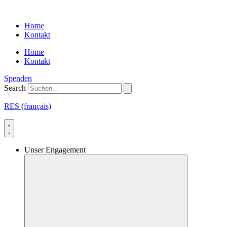
Skip
to
Home
content
Kontakt
Home
Kontakt
Spenden
Search
RES (français)
Unser Engagement