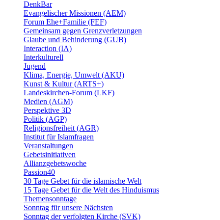
DenkBar
Evangelischer Missionen (AEM)
Forum Ehe+Familie (FEF)
Gemeinsam gegen Grenzverletzungen
Glaube und Behinderung (GUB)
Interaction (IA)
Interkulturell
Jugend
Klima, Energie, Umwelt (AKU)
Kunst & Kultur (ARTS+)
Landeskirchen-Forum (LKF)
Medien (AGM)
Perspektive 3D
Politik (AGP)
Religionsfreiheit (AGR)
Institut für Islamfragen
Veranstaltungen
Gebetsinitiativen
Allianzgebetswoche
Passion40
30 Tage Gebet für die islamische Welt
15 Tage Gebet für die Welt des Hinduismus
Themensonntage
Sonntag für unsere Nächsten
Sonntag der verfolgten Kirche (SVK)