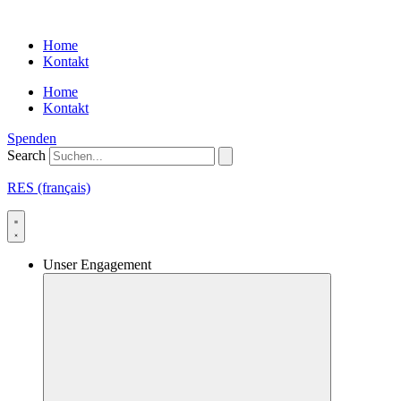
Skip
to
Home
content
Kontakt
Home
Kontakt
Spenden
Search
RES (français)
Unser Engagement