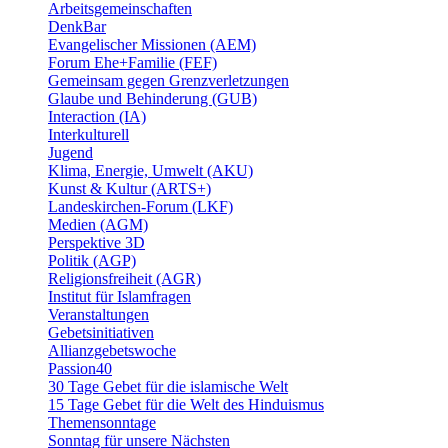
Arbeitsgemeinschaften
DenkBar
Evangelischer Missionen (AEM)
Forum Ehe+Familie (FEF)
Gemeinsam gegen Grenzverletzungen
Glaube und Behinderung (GUB)
Interaction (IA)
Interkulturell
Jugend
Klima, Energie, Umwelt (AKU)
Kunst & Kultur (ARTS+)
Landeskirchen-Forum (LKF)
Medien (AGM)
Perspektive 3D
Politik (AGP)
Religionsfreiheit (AGR)
Institut für Islamfragen
Veranstaltungen
Gebetsinitiativen
Allianzgebetswoche
Passion40
30 Tage Gebet für die islamische Welt
15 Tage Gebet für die Welt des Hinduismus
Themensonntage
Sonntag für unsere Nächsten