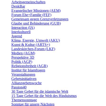
Arbeitsgemeinschaften
DenkBar
Evangelischer Missionen (AEM)
Forum Ehe+Familie (FEF)
Gemeinsam gegen Grenzverletzungen
Glaube und Behinderung (GUB)
Interaction (IA)
Interkulturell
Jugend
Klima, Energie, Umwelt (AKU)
Kunst & Kultur (ARTS+)
Landeskirchen-Forum (LKF)
Medien (AGM)
Perspektive 3D
Politik (AGP)
Religionsfreiheit (AGR)
Institut für Islamfragen
Veranstaltungen
Gebetsinitiativen
Allianzgebetswoche
Passion40
30 Tage Gebet für die islamische Welt
15 Tage Gebet für die Welt des Hinduismus
Themensonntage
Sonntag für unsere Nächsten