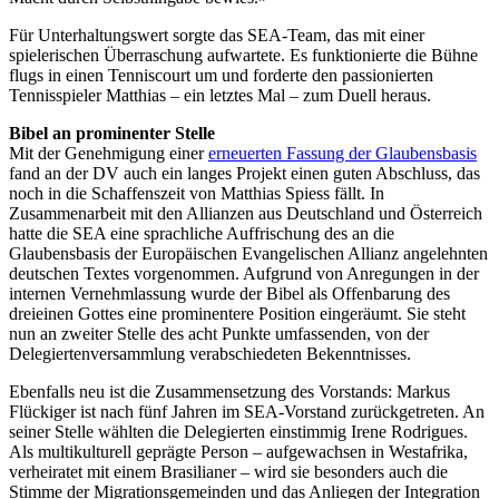
Für Unterhaltungswert sorgte das SEA-Team, das mit einer
spielerischen Überraschung aufwartete. Es funktionierte die Bühne
flugs in einen Tenniscourt um und forderte den passionierten
Tennisspieler Matthias – ein letztes Mal – zum Duell heraus.
Bibel an prominenter Stelle
Mit der Genehmigung einer
erneuerten Fassung der Glaubensbasis
fand an der DV auch ein langes Projekt einen guten Abschluss, das
noch in die Schaffenszeit von Matthias Spiess fällt. In
Zusammenarbeit mit den Allianzen aus Deutschland und Österreich
hatte die SEA eine sprachliche Auffrischung des an die
Glaubensbasis der Europäischen Evangelischen Allianz angelehnten
deutschen Textes vorgenommen. Aufgrund von Anregungen in der
internen Vernehmlassung wurde der Bibel als Offenbarung des
dreieinen Gottes eine prominentere Position eingeräumt. Sie steht
nun an zweiter Stelle des acht Punkte umfassenden, von der
Delegiertenversammlung verabschiedeten Bekenntnisses.
Ebenfalls neu ist die Zusammensetzung des Vorstands: Markus
Flückiger ist nach fünf Jahren im SEA-Vorstand zurückgetreten. An
seiner Stelle wählten die Delegierten einstimmig Irene Rodrigues.
Als multikulturell geprägte Person – aufgewachsen in Westafrika,
verheiratet mit einem Brasilianer – wird sie besonders auch die
Stimme der Migrationsgemeinden und das Anliegen der Integration