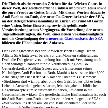
Die Einheit als ein zentrales Zeichen für das Wirken Gottes in
dieser Welt, der gesellschaftliche Einfluss im Stil von Jesus sowie
die pure Freude an Gottes Gnade: Mit diesen Worten skizzierte
Andi Bachmann-Roth, der neue Co-Generalsekretär der SEA,
an der Delegiertenversammlung in Zürich vor rund 60 Gästen
seine Vision. Seine Einsetzung sowie die gebührende
Verabschiedung seines Vorgängers, die Vorstellung der neuen
Jugendbeauftragten, die Wahl eines neuen Vorstandsmitglieds
und die Genehmigung der
erneuerten Glaubensbasis der SEA
bildeten die Höhepunkte des Anlasses.
Der Leitungswechsel bei der Schweizerischen Evangelischen
Allianz SEA hatte zwar bereits vor drei Monaten stattgefunden.
Doch die Delegiertenversammlung bot auch mit Verspätung noch
einen würdigen Rahmen für die Verabschiedung des Co-
Generalsekretärs Matthias Spiess und die Einsetzung seines
Nachfolgers Andi Bachmann-Roth. Matthias fasste seine über 6000
Arbeitstage im Dienst der SEA mit der Erkenntnis zusammen:
«Strukturen sind wichtig, aber ohne den Geist Gottes gibt es kein
Leben.» Ausserdem gehe es darum, lebensbejahende biblische
Gegenkonzepte zum Mainstream zu haben, um damit in die
Gesellschaft zu wirken. Die gesellschaftliche Einflussnahme ist auch
für Andi Bachmann-Roth eines der zentralen Anliegen der SEA:
«Wir wollen uns dabei am Stil von Jesus orientieren, der seine
Macht durch Selbsthingabe bewies.»