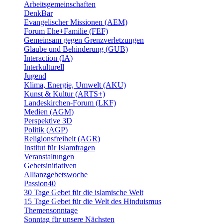
Arbeitsgemeinschaften
DenkBar
Evangelischer Missionen (AEM)
Forum Ehe+Familie (FEF)
Gemeinsam gegen Grenzverletzungen
Glaube und Behinderung (GUB)
Interaction (IA)
Interkulturell
Jugend
Klima, Energie, Umwelt (AKU)
Kunst & Kultur (ARTS+)
Landeskirchen-Forum (LKF)
Medien (AGM)
Perspektive 3D
Politik (AGP)
Religionsfreiheit (AGR)
Institut für Islamfragen
Veranstaltungen
Gebetsinitiativen
Allianzgebetswoche
Passion40
30 Tage Gebet für die islamische Welt
15 Tage Gebet für die Welt des Hinduismus
Themensonntage
Sonntag für unsere Nächsten