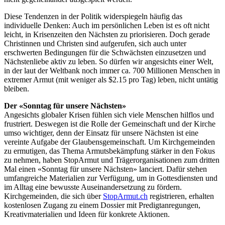
Diese Tendenzen in der Politik widerspiegeln häufig das
individuelle Denken: Auch im persönlichen Leben ist es oft nicht
leicht, in Krisenzeiten den Nächsten zu priorisieren. Doch gerade
Christinnen und Christen sind aufgerufen, sich auch unter
erschwerten Bedingungen für die Schwächsten einzusetzen und
Nächstenliebe aktiv zu leben. So dürfen wir angesichts einer Welt,
in der laut der Weltbank noch immer ca. 700 Millionen Menschen in
extremer Armut (mit weniger als $2.15 pro Tag) leben, nicht untätig
bleiben.
Der «Sonntag für unsere Nächsten»
Angesichts globaler Krisen fühlen sich viele Menschen hilflos und
frustriert. Deswegen ist die Rolle der Gemeinschaft und der Kirche
umso wichtiger, denn der Einsatz für unsere Nächsten ist eine
vereinte Aufgabe der Glaubensgemeinschaft. Um Kirchgemeinden
zu ermutigen, das Thema Armutsbekämpfung stärker in den Fokus
zu nehmen, haben StopArmut und Trägerorganisationen zum dritten
Mal einen «Sonntag für unsere Nächsten» lanciert. Dafür stehen
umfangreiche Materialien zur Verfügung, um in Gottesdiensten und
im Alltag eine bewusste Auseinandersetzung zu fördern.
Kirchgemeinden, die sich über
StopArmut.ch
registrieren, erhalten
kostenlosen Zugang zu einem Dossier mit Predigtanregungen,
Kreativmaterialien und Ideen für konkrete Aktionen.