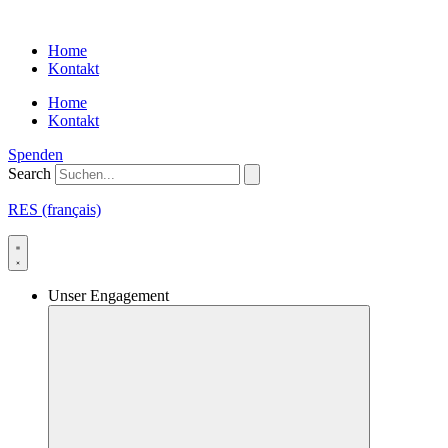
Skip
to
Home
content
Kontakt
Home
Kontakt
Spenden
Search
RES (français)
Unser Engagement