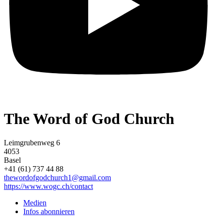
The Word of God Church
Leimgrubenweg 6
4053
Basel
+41 (61) 737 44 88
thewordofgodchurch1@gmail.com
https://www.wogc.ch/contact
Medien
Infos abonnieren