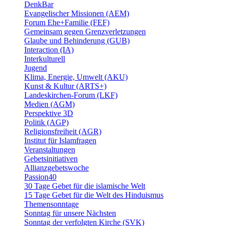
DenkBar
Evangelischer Missionen (AEM)
Forum Ehe+Familie (FEF)
Gemeinsam gegen Grenzverletzungen
Glaube und Behinderung (GUB)
Interaction (IA)
Interkulturell
Jugend
Klima, Energie, Umwelt (AKU)
Kunst & Kultur (ARTS+)
Landeskirchen-Forum (LKF)
Medien (AGM)
Perspektive 3D
Politik (AGP)
Religionsfreiheit (AGR)
Institut für Islamfragen
Veranstaltungen
Gebetsinitiativen
Allianzgebetswoche
Passion40
30 Tage Gebet für die islamische Welt
15 Tage Gebet für die Welt des Hinduismus
Themensonntage
Sonntag für unsere Nächsten
Sonntag der verfolgten Kirche (SVK)