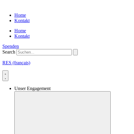
Skip
to
Home
content
Kontakt
Home
Kontakt
Spenden
Search
RES (français)
Unser Engagement