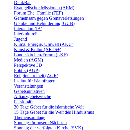
DenkBar
Evangelischer Missionen (AEM)
Forum Ehe+Familie (FEF)
Gemeinsam gegen Grenzverletzungen
Glaube und Behinderung (GUB)
Interaction (IA)
Interkulturell
Jugend
Klima, Energie, Umwelt (AKU)
Kunst & Kultur (ARTS+)
Landeskirchen-Forum (LKF)
Medien (AGM)
Perspektive 3D
Politik (AGP)
Religionsfreiheit (AGR)
Institut für Islamfragen
Veranstaltungen
Gebetsinitiativen
Allianzgebetswoche
Passion40
30 Tage Gebet für die islamische Welt
15 Tage Gebet für die Welt des Hinduismus
Themensonntage
Sonntag für unsere Nächsten
Sonntag der verfolgten Kirche (SVK)