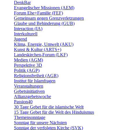
DenkBar
Evangelischer Missionen (AEM)
Forum Ehe+Familie (FEF)
Gemeinsam gegen Grenzverletzungen
Glaube und Behinderung (GUB)
Interaction (IA)
Interkulturell
Jugend
Klima, Energie, Umwelt (AKU)
Kunst & Kultur (ARTS+)
Landeskirchen-Forum (LKF)
Medien (AGM)
Perspektive 3D
Politik (AGP)
Religionsfreiheit (AGR)
Institut für Islamfragen
Veranstaltungen
Gebetsinitiativen
Allianzgebetswoche
Passion40
30 Tage Gebet für die islamische Welt
15 Tage Gebet für die Welt des Hinduismus
Themensonntage
Sonntag für unsere Nächsten
Sonntag der verfolgten Kirche (SVK)