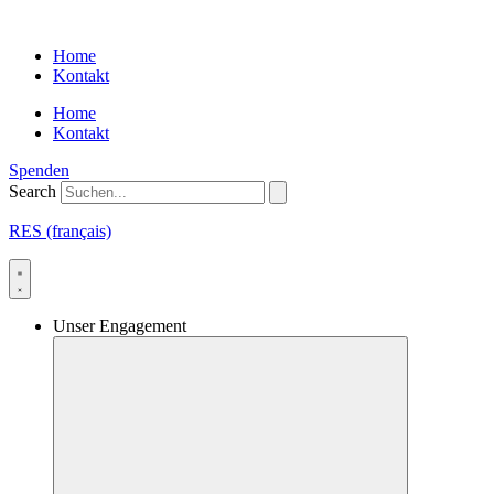
Skip
to
Home
content
Kontakt
Home
Kontakt
Spenden
Search
RES (français)
Unser Engagement