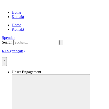
Skip
to
Home
content
Kontakt
Home
Kontakt
Spenden
Search
RES (français)
Unser Engagement