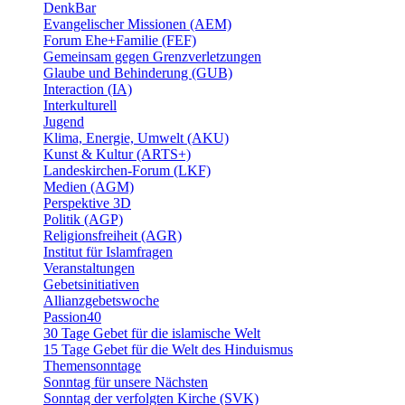
DenkBar
Evangelischer Missionen (AEM)
Forum Ehe+Familie (FEF)
Gemeinsam gegen Grenzverletzungen
Glaube und Behinderung (GUB)
Interaction (IA)
Interkulturell
Jugend
Klima, Energie, Umwelt (AKU)
Kunst & Kultur (ARTS+)
Landeskirchen-Forum (LKF)
Medien (AGM)
Perspektive 3D
Politik (AGP)
Religionsfreiheit (AGR)
Institut für Islamfragen
Veranstaltungen
Gebetsinitiativen
Allianzgebetswoche
Passion40
30 Tage Gebet für die islamische Welt
15 Tage Gebet für die Welt des Hinduismus
Themensonntage
Sonntag für unsere Nächsten
Sonntag der verfolgten Kirche (SVK)