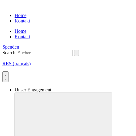
Skip
to
Home
content
Kontakt
Home
Kontakt
Spenden
Search
RES (français)
Unser Engagement