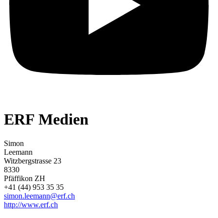
ERF Medien
Simon
Leemann
Witzbergstrasse 23
8330
Pfäffikon ZH
+41 (44) 953 35 35
simon.leemann@erf.ch
http://www.erf.ch