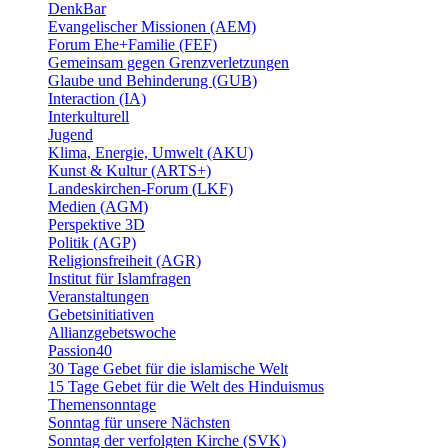
DenkBar
Evangelischer Missionen (AEM)
Forum Ehe+Familie (FEF)
Gemeinsam gegen Grenzverletzungen
Glaube und Behinderung (GUB)
Interaction (IA)
Interkulturell
Jugend
Klima, Energie, Umwelt (AKU)
Kunst & Kultur (ARTS+)
Landeskirchen-Forum (LKF)
Medien (AGM)
Perspektive 3D
Politik (AGP)
Religionsfreiheit (AGR)
Institut für Islamfragen
Veranstaltungen
Gebetsinitiativen
Allianzgebetswoche
Passion40
30 Tage Gebet für die islamische Welt
15 Tage Gebet für die Welt des Hinduismus
Themensonntage
Sonntag für unsere Nächsten
Sonntag der verfolgten Kirche (SVK)