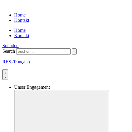
Skip
to
Home
content
Kontakt
Home
Kontakt
Spenden
Search
RES (français)
Unser Engagement