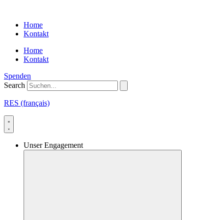
Skip
to
Home
content
Kontakt
Home
Kontakt
Spenden
Search
RES (français)
Unser Engagement