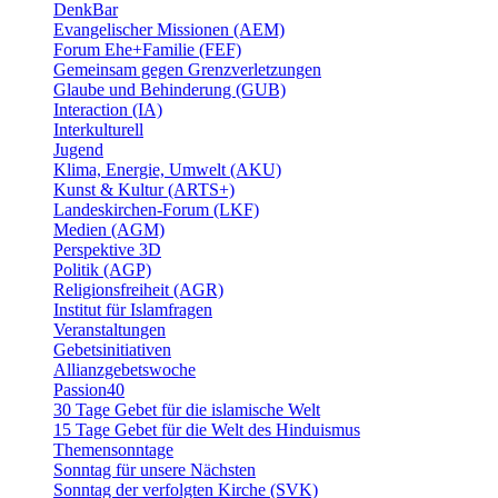
DenkBar
Evangelischer Missionen (AEM)
Forum Ehe+Familie (FEF)
Gemeinsam gegen Grenzverletzungen
Glaube und Behinderung (GUB)
Interaction (IA)
Interkulturell
Jugend
Klima, Energie, Umwelt (AKU)
Kunst & Kultur (ARTS+)
Landeskirchen-Forum (LKF)
Medien (AGM)
Perspektive 3D
Politik (AGP)
Religionsfreiheit (AGR)
Institut für Islamfragen
Veranstaltungen
Gebetsinitiativen
Allianzgebetswoche
Passion40
30 Tage Gebet für die islamische Welt
15 Tage Gebet für die Welt des Hinduismus
Themensonntage
Sonntag für unsere Nächsten
Sonntag der verfolgten Kirche (SVK)