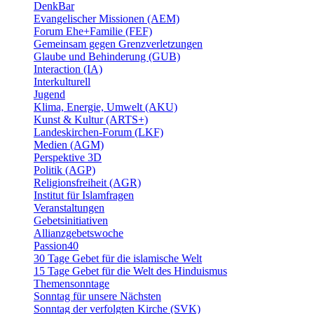
DenkBar
Evangelischer Missionen (AEM)
Forum Ehe+Familie (FEF)
Gemeinsam gegen Grenzverletzungen
Glaube und Behinderung (GUB)
Interaction (IA)
Interkulturell
Jugend
Klima, Energie, Umwelt (AKU)
Kunst & Kultur (ARTS+)
Landeskirchen-Forum (LKF)
Medien (AGM)
Perspektive 3D
Politik (AGP)
Religionsfreiheit (AGR)
Institut für Islamfragen
Veranstaltungen
Gebetsinitiativen
Allianzgebetswoche
Passion40
30 Tage Gebet für die islamische Welt
15 Tage Gebet für die Welt des Hinduismus
Themensonntage
Sonntag für unsere Nächsten
Sonntag der verfolgten Kirche (SVK)