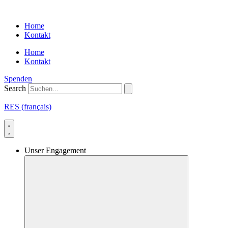
Skip
to
Home
content
Kontakt
Home
Kontakt
Spenden
Search
RES (français)
Unser Engagement