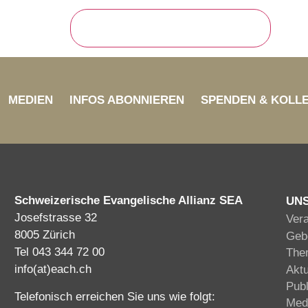
MEDIEN
INFOS ABONNIEREN
SPENDEN & KOLL
Schweizerische Evangelische Allianz SEA
UN
Josefstrasse 32
Ver
8005 Zürich
Gebe
Tel 043 344 72 00
The
info(at)each.ch
Akt
Publ
Telefonisch erreichen Sie uns wie folgt:
Med