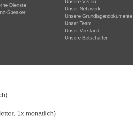
Unsere Vision
erne Dienste
Unser Netzwerk
anz-Speaker
Unsere Grundlagendokumente
Unser Team
Unser Vorstand
Unsere Botschafter
ch)
etter, 1x monatlich)