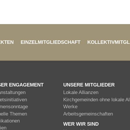
EKTEN
EINZELMITGLIEDSCHAFT
KOLLEKTIVMITGL
SER ENGAGEMENT
UNSERE MITGLIEDER
anstaltungen
Lokale Allianzen
tsinitiativen
Kirchgemeinden ohne lokale Al
mensonntage
Werke
uelle Themen
Arbeitsgemeinschaften
ikationen
WER WIR SIND
ien