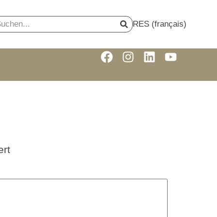
RES (français)
rt