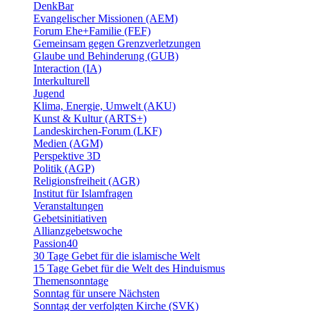
DenkBar
Evangelischer Missionen (AEM)
Forum Ehe+Familie (FEF)
Gemeinsam gegen Grenzverletzungen
Glaube und Behinderung (GUB)
Interaction (IA)
Interkulturell
Jugend
Klima, Energie, Umwelt (AKU)
Kunst & Kultur (ARTS+)
Landeskirchen-Forum (LKF)
Medien (AGM)
Perspektive 3D
Politik (AGP)
Religionsfreiheit (AGR)
Institut für Islamfragen
Veranstaltungen
Gebetsinitiativen
Allianzgebetswoche
Passion40
30 Tage Gebet für die islamische Welt
15 Tage Gebet für die Welt des Hinduismus
Themensonntage
Sonntag für unsere Nächsten
Sonntag der verfolgten Kirche (SVK)