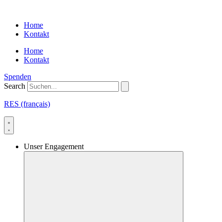
Skip
to
Home
content
Kontakt
Home
Kontakt
Spenden
Search
RES (français)
Unser Engagement